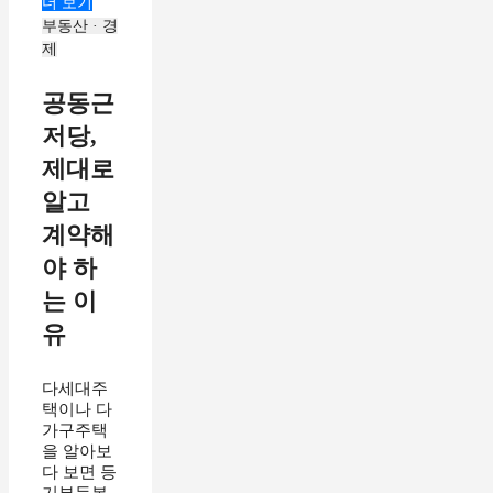
더 보기
부동산 · 경
제
공동근
저당,
제대로
알고
계약해
야 하
는 이
유
다세대주
택이나 다
가구주택
을 알아보
다 보면 등
기부등본