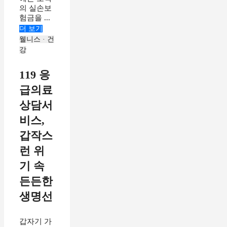
의 실손보
험금을 ...
더 보기
웰니스 · 건
강
119 응
급의료
상담서
비스,
갑작스
런 위
기 속
든든한
생명선
갑자기 가