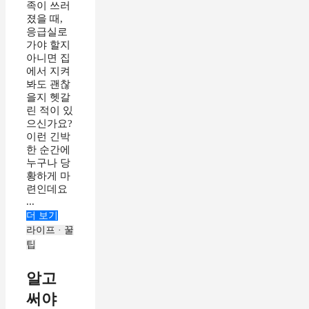
족이 쓰러
졌을 때,
응급실로
가야 할지
아니면 집
에서 지켜
봐도 괜찮
을지 헷갈
린 적이 있
으신가요?
이런 긴박
한 순간에
누구나 당
황하게 마
련인데요
...
더 보기
라이프 · 꿀
팁
알고
써야