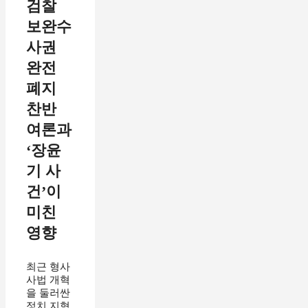
검찰
보완수
사권
완전
폐지
찬반
여론과
‘장윤
기 사
건’이
미친
영향
최근 형사
사법 개혁
을 둘러싼
정치 지형