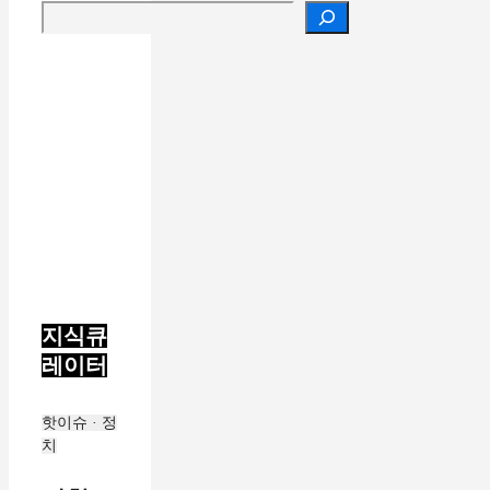
검색
지식큐
레이터
핫이슈 · 정
치