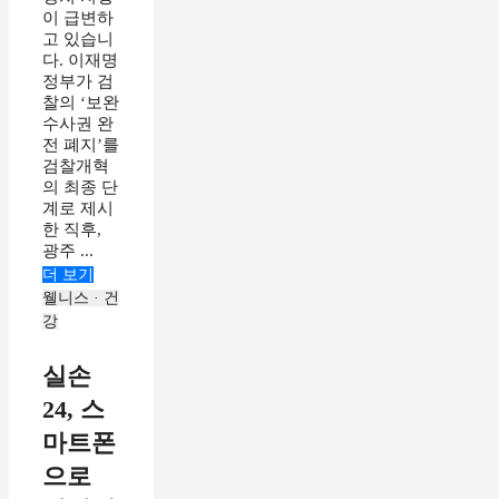
이 급변하
고 있습니
다. 이재명
정부가 검
찰의 ‘보완
수사권 완
전 폐지’를
검찰개혁
의 최종 단
계로 제시
한 직후,
광주 ...
더 보기
웰니스 · 건
강
실손
24, 스
마트폰
으로