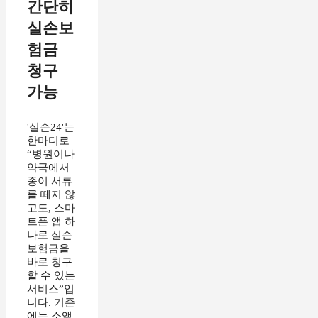
간단히
실손보
험금
청구
가능
'실손24'는
한마디로
“병원이나
약국에서
종이 서류
를 떼지 않
고도, 스마
트폰 앱 하
나로 실손
보험금을
바로 청구
할 수 있는
서비스”입
니다. 기존
에는 소액