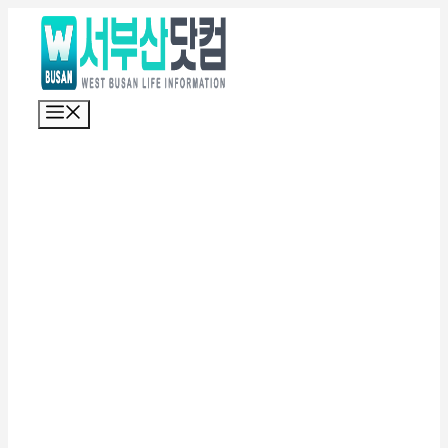
컨
텐
츠
로
메
건
뉴
너
뛰
기