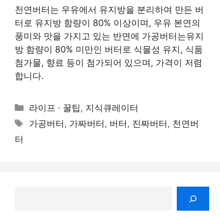
천연버터는 우유에서 유지방을 분리하여 만든 버
터로 유지방 함량이 80% 이상이며, 우유 본연의
풍미와 맛을 가지고 있는 반면에 가공버터는유지
방 함량이 80% 미만인 버터로 식물성 유지, 식품
첨가물, 향료 등이 첨가되어 있으며, 가격이 저렴
합니다.
카
라이프 · 꿀팁
,
지식큐레이터
테
태
가공버터
,
가짜버터
,
버터
,
진짜버터
,
천연버
고
그
터
리
검
색