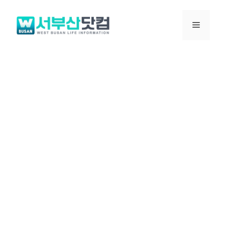
컨
텐
메
츠
로
뉴
건
너
뛰
기