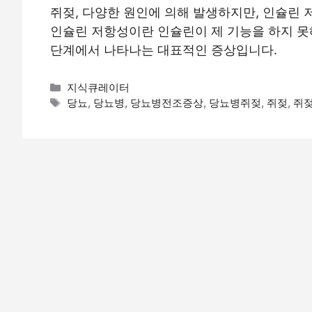
쥐젖, 다양한 원인에 의해 발생하지만, 인슐린 
인슐린 저항성이란 인슐린이 제 기능을 하지 못
단계에서 나타나는 대표적인 증상입니다.
카
지식큐레이터
테
태
당뇨
,
당뇨병
,
당뇨병전조증상
,
당뇨병쥐젖
,
쥐젖
,
쥐
고
그
리