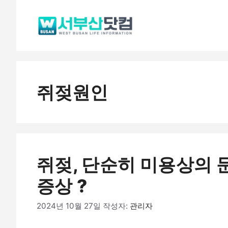
컨
텐
츠
로
건
너
쥐젖원인
뛰
기
쥐젖, 단순히 미용상의 
증상 ?
2024년 10월 27일
작성자:
관리자