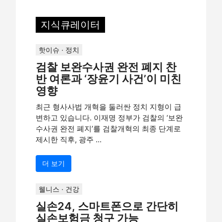
지식큐레이터
핫이슈 · 정치
검찰 보완수사권 완전 폐지 찬
반 여론과 ‘장윤기 사건’이 미친
영향
최근 형사사법 개혁을 둘러싼 정치 지형이 급
변하고 있습니다. 이재명 정부가 검찰의 ‘보완
수사권 완전 폐지’를 검찰개혁의 최종 단계로
제시한 직후, 광주 ...
더 보기
웰니스 · 건강
실손24, 스마트폰으로 간단히
실손보험금 청구 가능