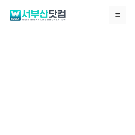
컨
텐
메
츠
로
뉴
건
너
뛰
기