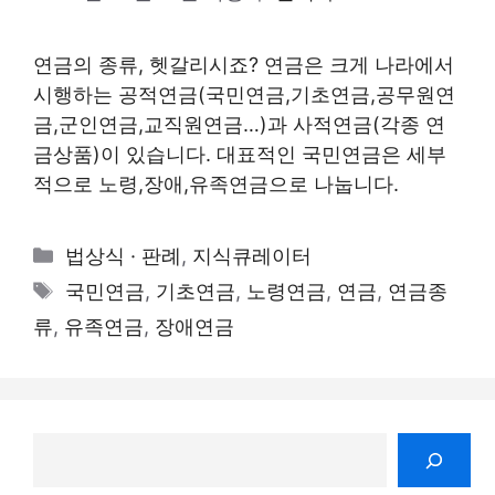
연금의 종류, 헷갈리시죠? 연금은 크게 나라에서
시행하는 공적연금(국민연금,기초연금,공무원연
금,군인연금,교직원연금…)과 사적연금(각종 연
금상품)이 있습니다. 대표적인 국민연금은 세부
적으로 노령,장애,유족연금으로 나눕니다.
카
법상식 · 판례
,
지식큐레이터
테
태
국민연금
,
기초연금
,
노령연금
,
연금
,
연금종
고
그
류
,
유족연금
,
장애연금
리
검
색