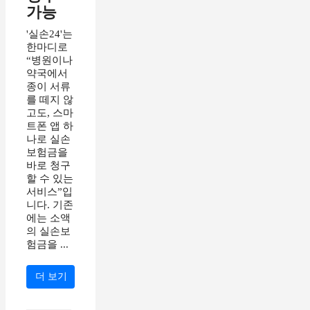
가능
'실손24'는
한마디로
“병원이나
약국에서
종이 서류
를 떼지 않
고도, 스마
트폰 앱 하
나로 실손
보험금을
바로 청구
할 수 있는
서비스”입
니다. 기존
에는 소액
의 실손보
험금을 ...
더 보기