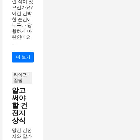
린 적이 있
으신가요?
이런 긴박
한 순간에
누구나 당
황하게 마
련인데요
...
더 보기
라이프 ·
꿀팁
알고
써야
할 건
전지
상식
망간 건전
지와 알카