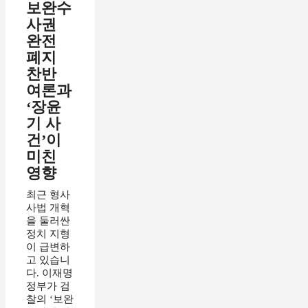
보완수
사권
완전
폐지
찬반
여론과
‘장윤
기 사
건’이
미친
영향
최근 형사
사법 개혁
을 둘러싼
정치 지형
이 급변하
고 있습니
다. 이재명
정부가 검
찰의 ‘보완