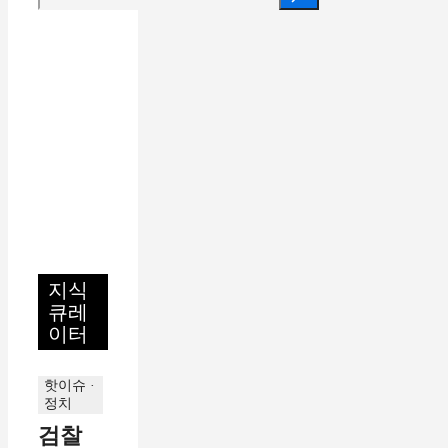
지식
큐레
이터
핫이슈 ·
정치
검찰