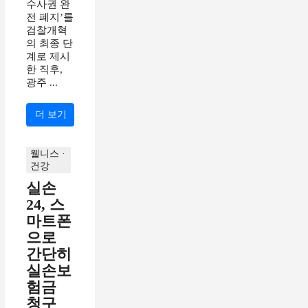
수사권 완
전 폐지’를
검찰개혁
의 최종 단
계로 제시
한 직후,
광주 ...
더 보기
웰니스 ·
건강
실손
24, 스
마트폰
으로
간단히
실손보
험금
청구