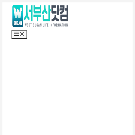
컨
텐
츠
로
메
건
뉴
너
뛰
기