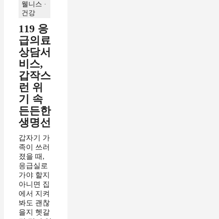
웰니스 ·
건강
119 응
급의료
상담서
비스,
갑작스
런 위
기 속
든든한
생명선
갑자기 가
족이 쓰러
졌을 때,
응급실로
가야 할지
아니면 집
에서 지켜
봐도 괜찮
을지 헷갈