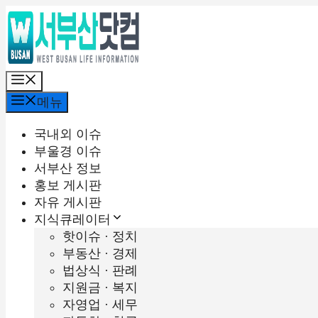
컨
텐
츠
로
메
건
뉴
너
메뉴
뛰
기
국내외 이슈
부울경 이슈
서부산 정보
홍보 게시판
자유 게시판
지식큐레이터
핫이슈 · 정치
부동산 · 경제
법상식 · 판례
지원금 · 복지
자영업 · 세무