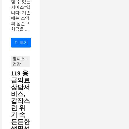
할 수 있는
서비스”입
니다. 기존
에는 소액
의 실손보
험금을 ...
더 보기
웰니스 ·
건강
119 응
급의료
상담서
비스,
갑작스
런 위
기 속
든든한
생명선