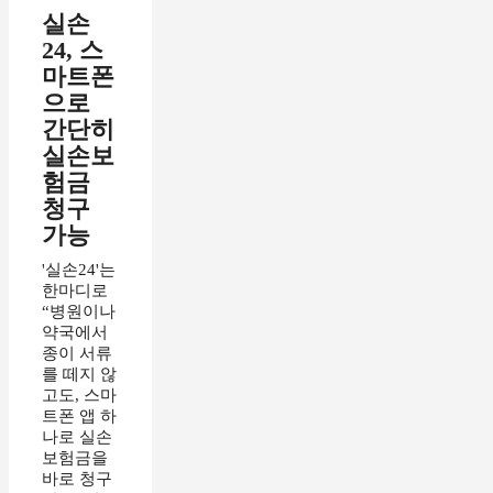
실손
24, 스
마트폰
으로
간단히
실손보
험금
청구
가능
'실손24'는
한마디로
“병원이나
약국에서
종이 서류
를 떼지 않
고도, 스마
트폰 앱 하
나로 실손
보험금을
바로 청구