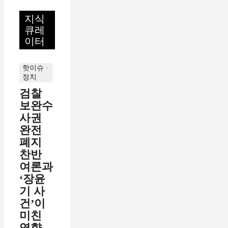
지식
큐레
이터
핫이슈 ·
정치
검찰
보완수
사권
완전
폐지
찬반
여론과
‘장윤
기 사
건’이
미친
영향