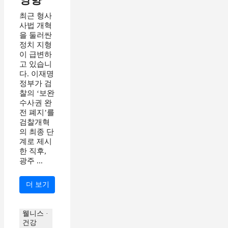
최근 형사
사법 개혁
을 둘러싼
정치 지형
이 급변하
고 있습니
다. 이재명
정부가 검
찰의 ‘보완
수사권 완
전 폐지’를
검찰개혁
의 최종 단
계로 제시
한 직후,
광주 ...
더 보기
웰니스 ·
건강