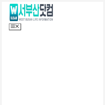
컨
텐
츠
로
메
건
뉴
너
뛰
기