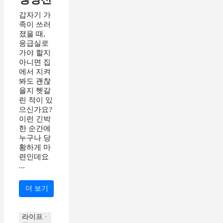
갑자기 가
족이 쓰러
졌을 때,
응급실로
가야 할지
아니면 집
에서 지켜
봐도 괜찮
을지 헷갈
린 적이 있
으신가요?
이런 긴박
한 순간에
누구나 당
황하게 마
련인데요
...
더 보기
라이프 ·