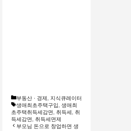
카
부동산 · 경제
,
지식큐레이터
테
태
생애최초주택구입
,
생애최
고
그
초주택취득세감면
,
취득세
,
취
리
득세감면
,
취득세면제
부모님 돈으로 창업하면 생