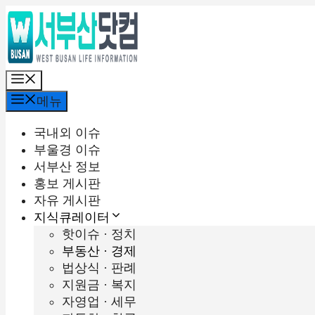
컨
텐
츠
로
메
건
뉴
너
메뉴
뛰
기
국내외 이슈
부울경 이슈
서부산 정보
홍보 게시판
자유 게시판
지식큐레이터
핫이슈 · 정치
부동산 · 경제
법상식 · 판례
지원금 · 복지
자영업 · 세무