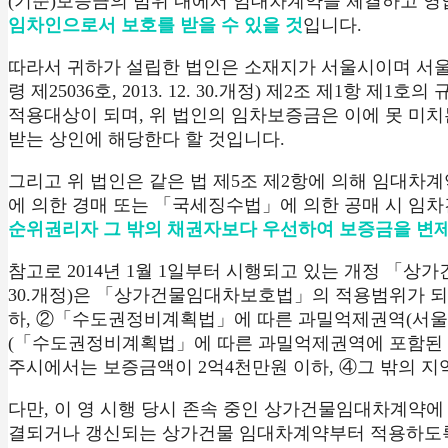
(기준)보증금의 범위 내에서 임대차계약을 체결하고 
임차인으로서 보호를 받을 수 있을 것
입니다.
따라서 귀하가 설립한 법인은 소재지가 서울시이며 서울시
령 제25036호, 2013. 12. 30.개정) 제2조 제1항
적용대상이 되며, 위 법인의 임차보증금은 이에 못 
받는 상인에 해당한다 할 것입니다.
그리고 위 법인은 같은 법 제5조 제2항에 의해 임
에 의한 경매 또는 「국세징수법」에 의한 공매 시 임
순위권리자 그 밖의 채권자보다 우선하여 보증금을 변
참고로 2014년 1월 1일부터 시행되고 있는 개정 「상가건
30.개정)은 「상가건물임대차보호법」의 적용범위가 
하, ②「수도권정비계획법」에 따른 과밀억제권역(서울
(「수도권정비계획법」에 따른 과밀억제권역에 포함된 지역
주시에서는 보증금액이 2억4천만원 이하, ④그 밖의 
다만, 이 영 시행 당시 존속 중인 상가건물임대차계약에
결되거나 갱신되는 상가건물 임대차계약부터 적용하도록 