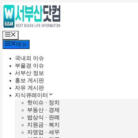
컨
텐
츠
로
메
건
뉴
너
메뉴
뛰
기
국내외 이슈
부울경 이슈
서부산 정보
홍보 게시판
자유 게시판
지식큐레이터
핫이슈 · 정치
부동산 · 경제
법상식 · 판례
지원금 · 복지
자영업 · 세무