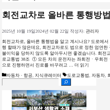
회전교차로 올바른 통행방법
2025년 10월 19일
2024년 02월 22일
작성자:
관리자
회전교차로, 올바른 통행법을 알고 계시나요? 도로에서
행 할때가 많은데요, 회전교차로도 법으로 정한 엄연한 
불이익을 당하지 않도록 알아두시면 좋겠습니다. 회전교차
로교통법 38조 ① 모든 차의 운전자는 좌회전ㆍ우회
으로 진행하면서 진로를 바꾸려고 …
더 읽기
카
태
자동차 · 항공
,
지식큐레이터
도로교통법
,
자동차
,
검색
테
그
고
리