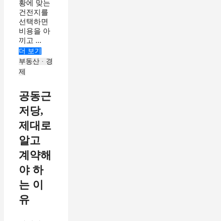
황에 맞는
건전지를
선택하면
비용을 아
끼고 ...
더 보기
부동산 · 경
제
공동근
저당,
제대로
알고
계약해
야 하
는 이
유