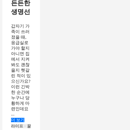
든든한
생명선
갑자기 가
족이 쓰러
졌을 때,
응급실로
가야 할지
아니면 집
에서 지켜
봐도 괜찮
을지 헷갈
린 적이 있
으신가요?
이런 긴박
한 순간에
누구나 당
황하게 마
련인데요
...
더 보기
라이프 · 꿀