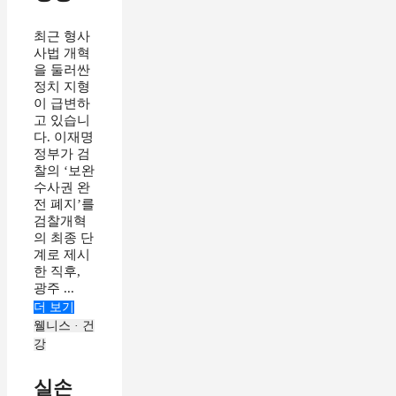
최근 형사
사법 개혁
을 둘러싼
정치 지형
이 급변하
고 있습니
다. 이재명
정부가 검
찰의 ‘보완
수사권 완
전 폐지’를
검찰개혁
의 최종 단
계로 제시
한 직후,
광주 ...
더 보기
웰니스 · 건
강
실손