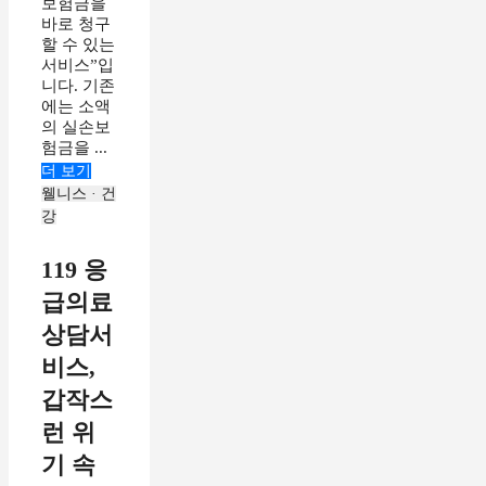
보험금을
바로 청구
할 수 있는
서비스”입
니다. 기존
에는 소액
의 실손보
험금을 ...
더 보기
웰니스 · 건
강
119 응
급의료
상담서
비스,
갑작스
런 위
기 속