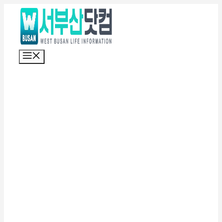
컨
텐
츠
로
메
건
뉴
너
뛰
기