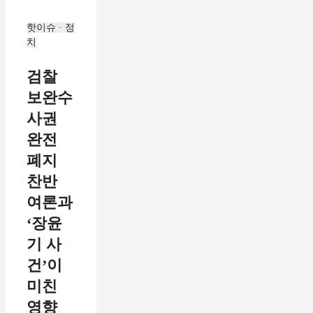
핫이슈 · 정
치
검찰
보완수
사권
완전
폐지
찬반
여론과
‘장윤
기 사
건’이
미친
영향