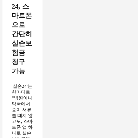
24, 스
마트폰
으로
간단히
실손보
험금
청구
가능
'실손24'는
한마디로
“병원이나
약국에서
종이 서류
를 떼지 않
고도, 스마
트폰 앱 하
나로 실손