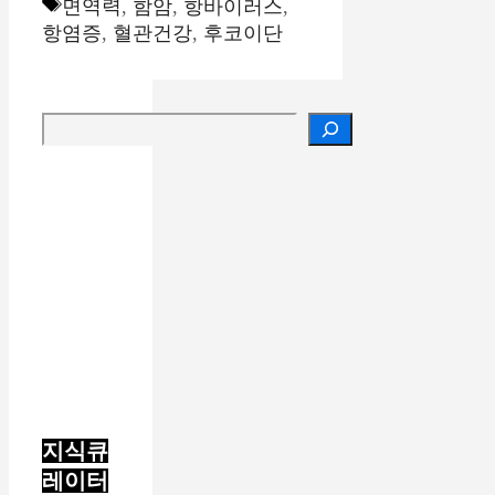
테
태
면역력
,
함암
,
항바이러스
,
고
그
항염증
,
혈관건강
,
후코이단
리
검색
지식큐
레이터