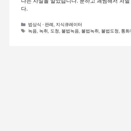
다는 사실을 알았습니다. 분하고 괘씸해서 처벌
다.
카
법상식 · 판례
,
지식큐레이터
테
태
녹음
,
녹취
,
도청
,
불법녹음
,
불법녹취
,
불법도청
,
통화
고
그
리