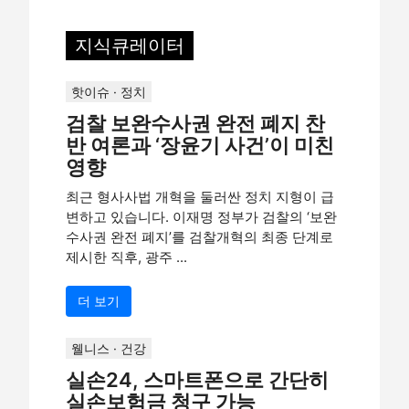
지식큐레이터
핫이슈 · 정치
검찰 보완수사권 완전 폐지 찬
반 여론과 ‘장윤기 사건’이 미친
영향
최근 형사사법 개혁을 둘러싼 정치 지형이 급
변하고 있습니다. 이재명 정부가 검찰의 ‘보완
수사권 완전 폐지’를 검찰개혁의 최종 단계로
제시한 직후, 광주 ...
더 보기
웰니스 · 건강
실손24, 스마트폰으로 간단히
실손보험금 청구 가능