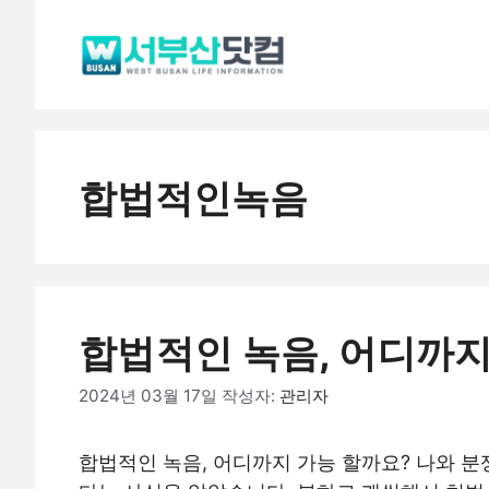
컨
텐
츠
로
건
너
합법적인녹음
뛰
기
합법적인 녹음, 어디까지
2024년 03월 17일
작성자:
관리자
합법적인 녹음, 어디까지 가능 할까요? 나와 분