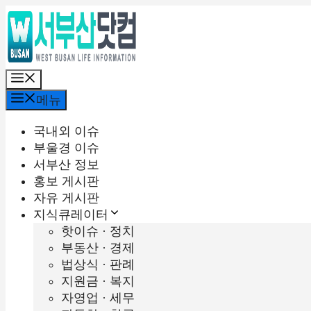
컨
텐
츠
로
메
건
뉴
너
메뉴
뛰
기
국내외 이슈
부울경 이슈
서부산 정보
홍보 게시판
자유 게시판
지식큐레이터
핫이슈 · 정치
부동산 · 경제
법상식 · 판례
지원금 · 복지
자영업 · 세무