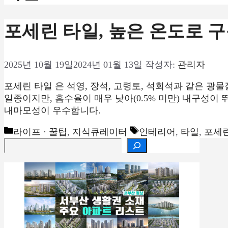
포세린 타일, 높은 온도로 구
2025년 10월 19일
2024년 01월 13일
작성자:
관리자
포세린 타일 은 석영, 장석, 고령토, 석회석과 같은 
일종이지만, 흡수율이 매우 낮아(0.5% 미만) 내구성이
내마모성이 우수합니다.
카
태
라이프 · 꿀팁
,
지식큐레이터
인테리어
,
타일
,
포세
검색
테
그
고
리