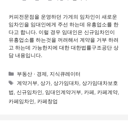
커피전문점을 운영하던 가게의 임차인이 새로운
임차인을 임대인에게 주선 하는데 유흥업소를 한
다고 합니다. 이럴 경우 임대인은 신규임차인이
유흥업소를 하는것을 꺼려해서 계약을 거부 하려
고 하는데 가능한지에 대한 대한법률구조공단 상
담 내용입니다.
카
부동산 · 경제
,
지식큐레이터
테
태
계약거부
,
상가
,
상가임대차
,
상가임대차보호
고
그
법
,
신규임차인
,
임대인계약거부
,
카페
,
카페계약
,
리
카페임차인
,
카페창업