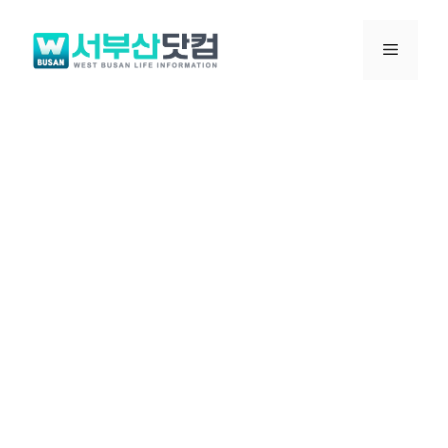
컨
텐
메
츠
로
뉴
건
너
뛰
기