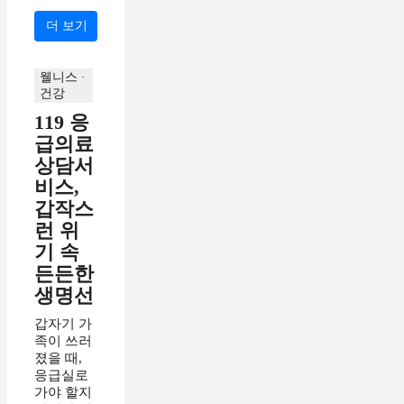
더 보기
웰니스 ·
건강
119 응
급의료
상담서
비스,
갑작스
런 위
기 속
든든한
생명선
갑자기 가
족이 쓰러
졌을 때,
응급실로
가야 할지