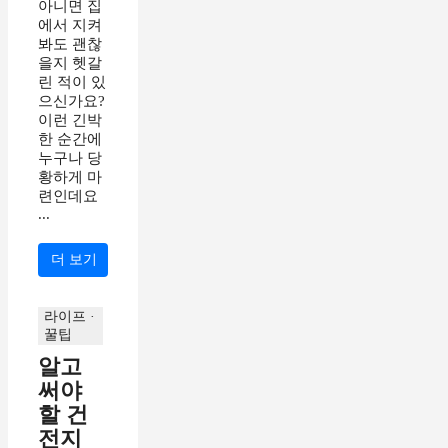
아니면 집
에서 지켜
봐도 괜찮
을지 헷갈
린 적이 있
으신가요?
이런 긴박
한 순간에
누구나 당
황하게 마
련인데요
...
더 보기
라이프 ·
꿀팁
알고
써야
할 건
전지