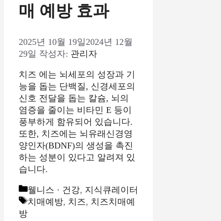
매 예방 효과
2025년 10월 19일
2024년 12월
29일
작성자:
관리자
치즈 에는 뇌세포의 성장과 기
능을 돕는 단백질, 신경세포의
신호 전달을 돕는 칼슘, 뇌의
염증을 줄이는 비타민 E 등이
풍부하게 함유되어 있습니다.
또한, 치즈에는 뇌유래신경영
양인자(BDNF)의 생성을 촉진
하는 성분이 있다고 알려져 있
습니다.
카
웰니스 · 건강
,
지식큐레이터
테
태
치매예방
,
치즈
,
치즈치매예
고
그
방