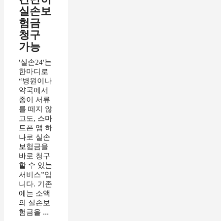
실손보
험금
청구
가능
'실손24'는
한마디로
“병원이나
약국에서
종이 서류
를 떼지 않
고도, 스마
트폰 앱 하
나로 실손
보험금을
바로 청구
할 수 있는
서비스”입
니다. 기존
에는 소액
의 실손보
험금을 ...