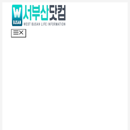
컨
텐
츠
로
메
건
뉴
너
뛰
기