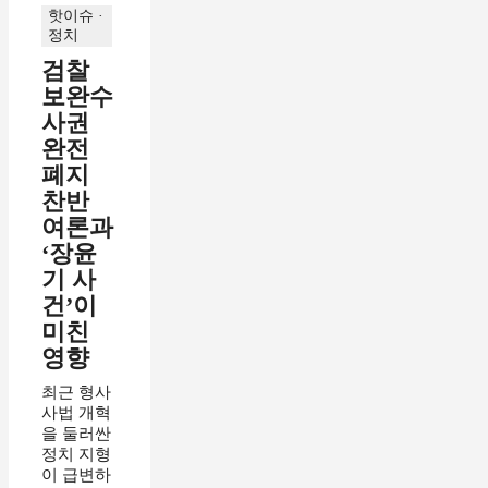
핫이슈 ·
정치
검찰
보완수
사권
완전
폐지
찬반
여론과
‘장윤
기 사
건’이
미친
영향
최근 형사
사법 개혁
을 둘러싼
정치 지형
이 급변하