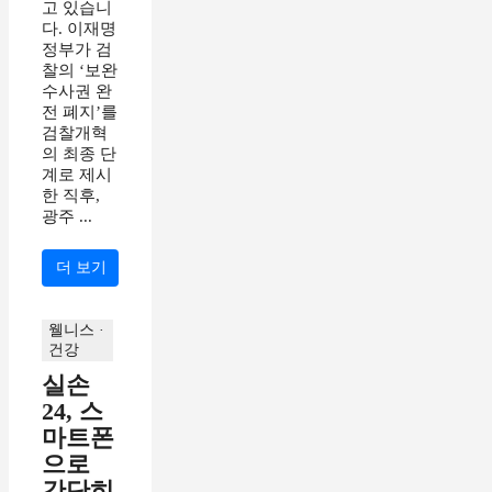
고 있습니
다. 이재명
정부가 검
찰의 ‘보완
수사권 완
전 폐지’를
검찰개혁
의 최종 단
계로 제시
한 직후,
광주 ...
더 보기
웰니스 ·
건강
실손
24, 스
마트폰
으로
간단히