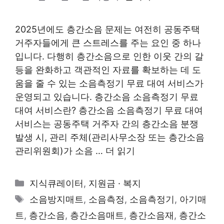
2025년에도 층간소음 문제는 여전히 공동주택
거주자들에게 큰 스트레스를 주는 요인 중 하나
입니다. 다행히 층간소음으로 인한 이웃 간의 갈
등을 완화하고 객관적인 자료를 확보하는 데 도
움을 줄 수 있는 소음측정기 무료 대여 서비스가
운영되고 있습니다. 층간소음 소음측정기 무료
대여 서비스란? 층간소음 소음측정기 무료 대여
서비스는 공동주택 거주자 간의 층간소음 분쟁
발생 시, 관리 주체(관리사무소장 또는 층간소음
관리위원회)가 소음 …
더 읽기
카
지식큐레이터
,
지원금 · 복지
테
태
소음방지매트
,
소음측정
,
소음측정기
,
아기매
고
그
트
,
층간소음
,
층간소음매트
,
층간소음재
,
층간소
리