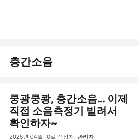
층간소음
쿵광쿵쾅, 층간소음… 이제
직접 소음측정기 빌려서
확인하자~
2025년 04월 10일
작성자:
관리자