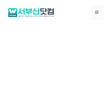
컨
텐
메
츠
로
뉴
건
너
뛰
기