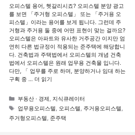
오피스텔 용어, 헷갈리시죠? 오피스텔 분양 광고
를 보면 「주거형 오피스텔」 또는 「주거용 오
피스텔」이라는 용어를 보게 됩니다. 그런데 주
거형과 주거용 둘 중에 어떤 표현이 맞는 걸까요?
오피스텔은 아파트와 유사한 거주공간 이지만 엄
연히 다른 법규정이 적용되는 준주택에 해당합니
다. 건축법과 주택법에서 오피스텔의 개념 건축
법에서 오피스텔은 원래 업무용 건축물 입니다.
다만, 「 업무를 주로 하며, 분양하거나 임대 하는
구획 중 …
더 읽기
카
부동산 · 경제
,
지식큐레이터
테
태
업무용오피스텔
,
오피스텔
,
주거용오피스텔
,
고
그
주거형오피스텔
,
준주택
리