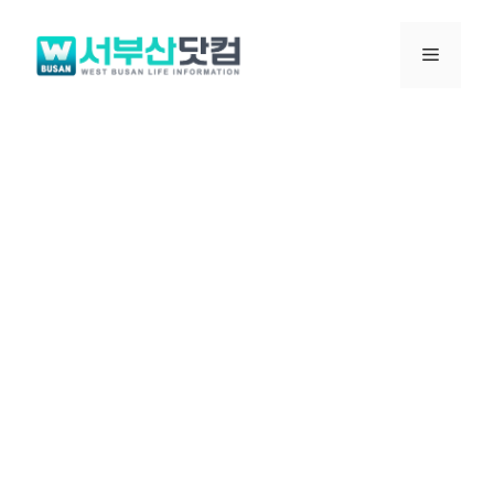
컨
텐
메
츠
로
뉴
건
너
뛰
기