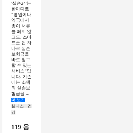
'실손24'는
한마디로
“병원이나
약국에서
종이 서류
를 떼지 않
고도, 스마
트폰 앱 하
나로 실손
보험금을
바로 청구
할 수 있는
서비스”입
니다. 기존
에는 소액
의 실손보
험금을 ...
더 보기
웰니스 · 건
강
119 응