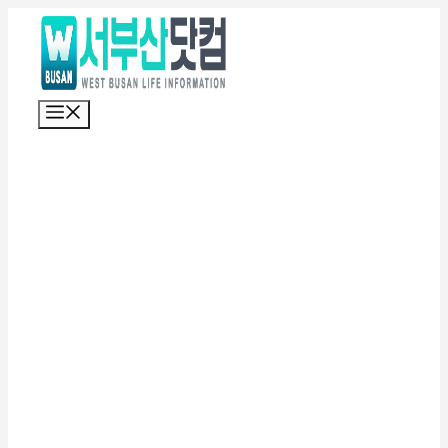
컨
텐
츠
로
메
건
뉴
너
뛰
기