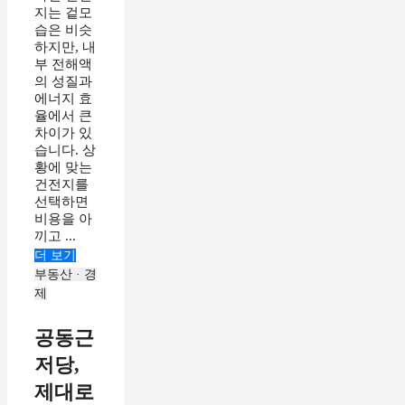
지는 겉모
습은 비슷
하지만, 내
부 전해액
의 성질과
에너지 효
율에서 큰
차이가 있
습니다. 상
황에 맞는
건전지를
선택하면
비용을 아
끼고 ...
더 보기
부동산 · 경
제
공동근
저당,
제대로