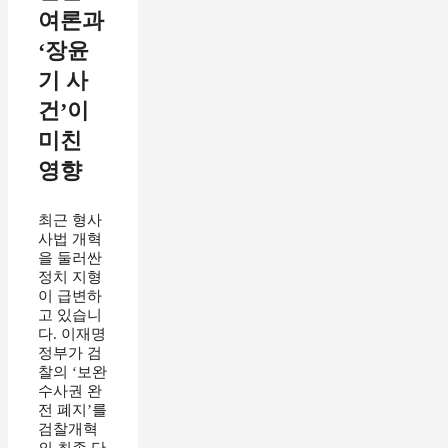
여론과
‘장윤
기 사
건’이
미친
영향
최근 형사
사법 개혁
을 둘러싼
정치 지형
이 급변하
고 있습니
다. 이재명
정부가 검
찰의 ‘보완
수사권 완
전 폐지’를
검찰개혁
의 최종 단