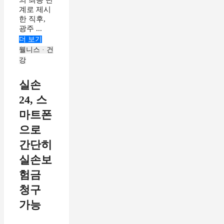
계로 제시
한 직후,
광주 ...
더 보기
웰니스 · 건
강
실손
24, 스
마트폰
으로
간단히
실손보
험금
청구
가능