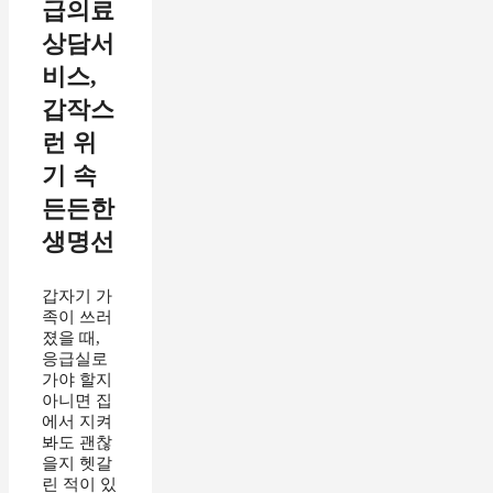
급의료
상담서
비스,
갑작스
런 위
기 속
든든한
생명선
갑자기 가
족이 쓰러
졌을 때,
응급실로
가야 할지
아니면 집
에서 지켜
봐도 괜찮
을지 헷갈
린 적이 있