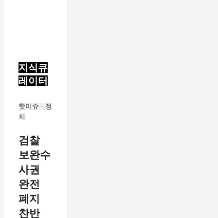
지식큐
레이터
핫이슈 · 정
치
검찰
보완수
사권
완전
폐지
찬반