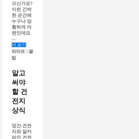
으신가요?
이런 긴박
한 순간에
누구나 당
황하게 마
련인데요
...
더 보기
라이프 · 꿀
팁
알고
써야
할 건
전지
상식
망간 건전
지와 알카
라인 건전