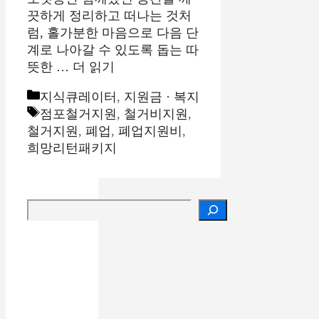
끗하게 정리하고 떠나는 것처
럼, 홀가분한 마음으로 다음 단
계로 나아갈 수 있도록 돕는 따
뜻한 …
더 읽기
카
지식큐레이터
,
지원금 · 복지
테
태
점포철거지원
,
철거비지원
,
고
그
철거지원
,
폐업
,
폐업지원비
,
리
희망리턴패키지
검색