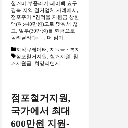
철거비 부풀리기·페이백 요구
경북 지역 철거업체 사례에서,
점포주가 “견적을 지원금 상한
액(예:440만원)으로 맞춰서 끊
고, 일부(30만원)를 현금으로
돌려달라”는 …
더 읽기
카
지식큐레이터
,
지원금 · 복지
테
태
점포철거지원
,
철거지원
,
철
고
그
거지원금
,
희망리턴제
리
점포철거지원,
국가에서 최대
600만원 지원-