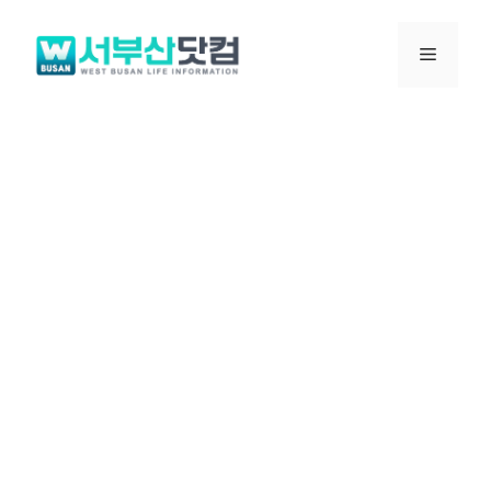
컨
텐
메
츠
로
뉴
건
너
뛰
기