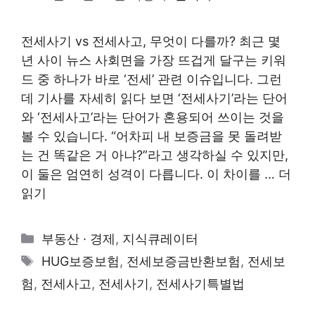
전세사기 vs 전세사고, 무엇이 다를까? 최근 몇
년 사이 뉴스 사회면을 가장 뜨겁게 달구는 키워
드 중 하나가 바로 ‘전세’ 관련 이슈입니다. 그런
데 기사를 자세히 읽다 보면 ‘전세사기’라는 단어
와 ‘전세사고’라는 단어가 혼용되어 쓰이는 것을
볼 수 있습니다. “어차피 내 보증금을 못 돌려받
는 건 똑같은 거 아냐?”라고 생각하실 수 있지만,
이 둘은 엄연히 성격이 다릅니다. 이 차이를 …
더
읽기
카
부동산 · 경제
,
지식큐레이터
테
태
HUG보증보험
,
전세보증금반환보험
,
전세보
고
그
험
,
전세사고
,
전세사기
,
전세사기특별법
리