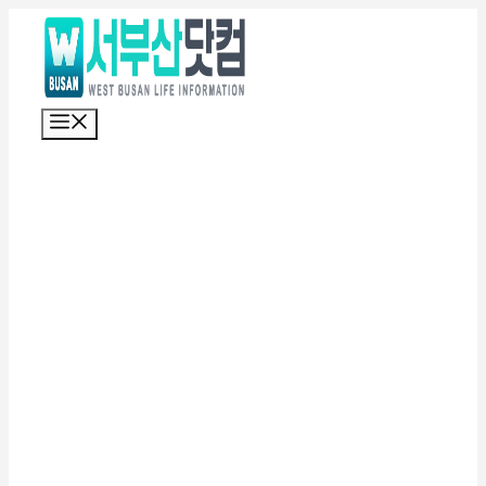
컨
텐
츠
로
메
건
뉴
너
뛰
기