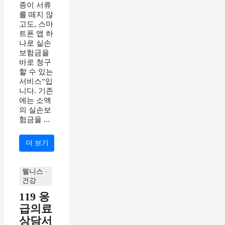
종이 서류
를 떼지 않
고도, 스마
트폰 앱 하
나로 실손
보험금을
바로 청구
할 수 있는
서비스”입
니다. 기존
에는 소액
의 실손보
험금을 ...
더 보기
웰니스 ·
건강
119 응
급의료
상담서