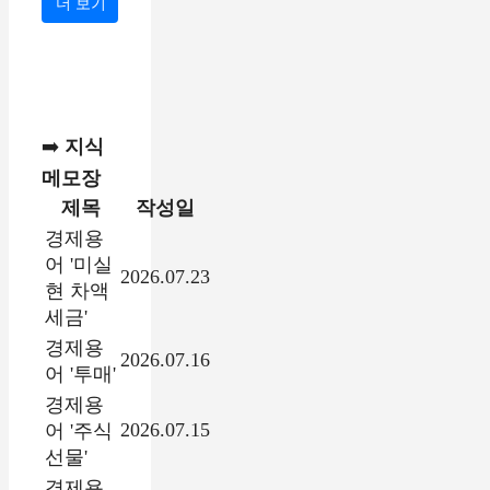
더 보기
➡️
지식
메모장
제목
작성일
경제용
어 '미실
2026.07.23
현 차액
세금'
경제용
2026.07.16
어 '투매'
경제용
2026.07.15
어 '주식
선물'
경제용