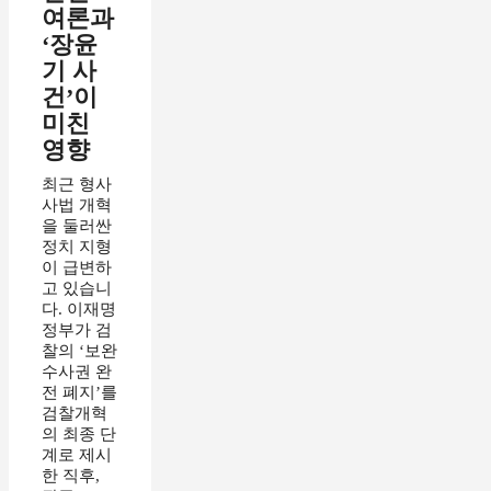
여론과
‘장윤
기 사
건’이
미친
영향
최근 형사
사법 개혁
을 둘러싼
정치 지형
이 급변하
고 있습니
다. 이재명
정부가 검
찰의 ‘보완
수사권 완
전 폐지’를
검찰개혁
의 최종 단
계로 제시
한 직후,