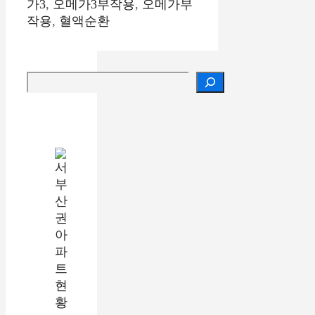
고
가3
,
오메가3부작용
,
오메가부
리
작용
,
혈액순환
검색