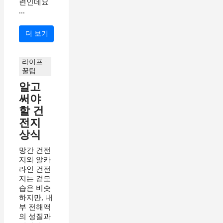
련인데요
...
더 보기
라이프 ·
꿀팁
알고
써야
할 건
전지
상식
망간 건전
지와 알카
라인 건전
지는 겉모
습은 비슷
하지만, 내
부 전해액
의 성질과