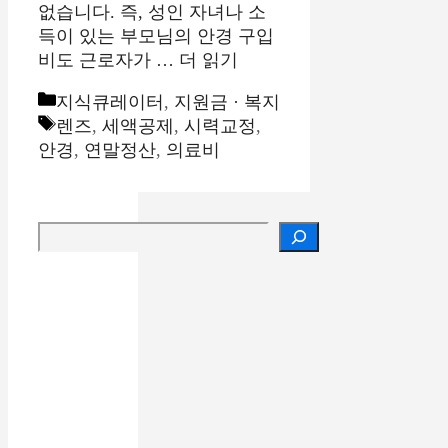
없습니다. 즉, 성인 자녀나 소
득이 있는 부모님의 안경 구입
비도 근로자가 …
더 읽기
카
지식큐레이터
,
지원금 · 복지
테
태
렌즈
,
세액공제
,
시력교정
,
고
그
안경
,
연말정산
,
의료비
리
검색