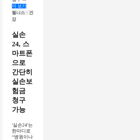
더 보기
웰니스 · 건
강
실손
24, 스
마트폰
으로
간단히
실손보
험금
청구
가능
'실손24'는
한마디로
“병원이나