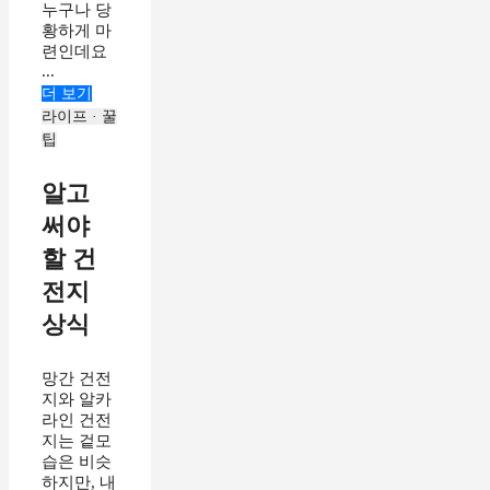
누구나 당
황하게 마
련인데요
...
더 보기
라이프 · 꿀
팁
알고
써야
할 건
전지
상식
망간 건전
지와 알카
라인 건전
지는 겉모
습은 비슷
하지만, 내