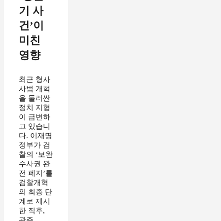
기 사
건’이
미친
영향
최근 형사
사법 개혁
을 둘러싼
정치 지형
이 급변하
고 있습니
다. 이재명
정부가 검
찰의 ‘보완
수사권 완
전 폐지’를
검찰개혁
의 최종 단
계로 제시
한 직후,
광주 ...