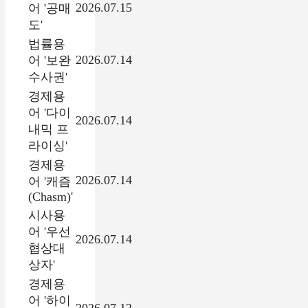
2026.07.15
어 '공매
도'
법률용
2026.07.14
어 '보완
수사권'
경제용
어 '다이
2026.07.14
내믹 프
라이싱'
경제용
2026.07.14
어 '캐즘
(Chasm)'
시사용
어 '우선
2026.07.14
협상대
상자'
경제용
어 '하이
2026.07.12