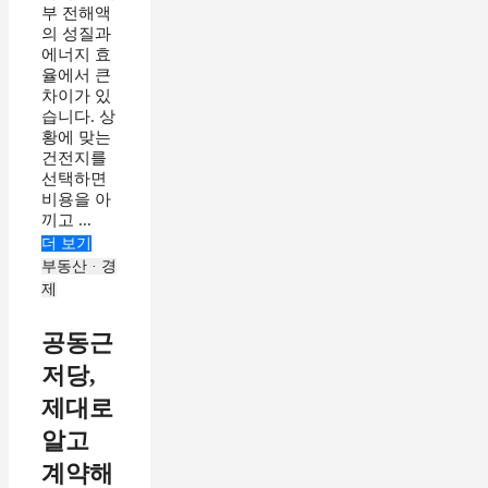
부 전해액
의 성질과
에너지 효
율에서 큰
차이가 있
습니다. 상
황에 맞는
건전지를
선택하면
비용을 아
끼고 ...
더 보기
부동산 · 경
제
공동근
저당,
제대로
알고
계약해