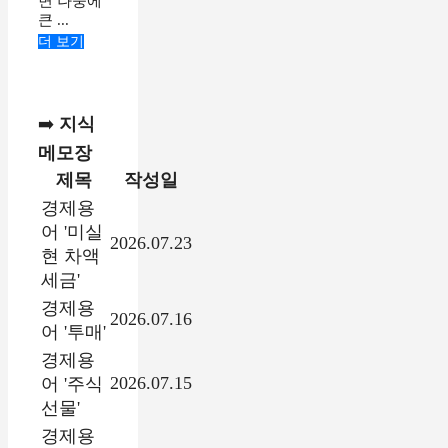
면 나중에
큰 ...
더 보기
➡️
지식
메모장
제목
작성일
경제용
어 '미실
2026.07.23
현 차액
세금'
경제용
2026.07.16
어 '투매'
경제용
2026.07.15
어 '주식
선물'
경제용