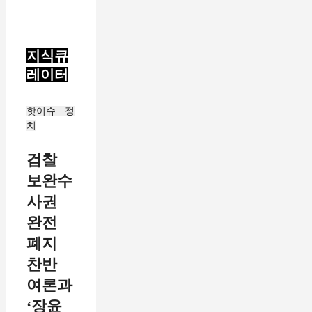
지식큐
레이터
핫이슈 · 정
치
검찰
보완수
사권
완전
폐지
찬반
여론과
‘장윤