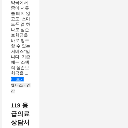
약국에서
종이 서류
를 떼지 않
고도, 스마
트폰 앱 하
나로 실손
보험금을
바로 청구
할 수 있는
서비스”입
니다. 기존
에는 소액
의 실손보
험금을 ...
더 보기
웰니스 · 건
강
119 응
급의료
상담서