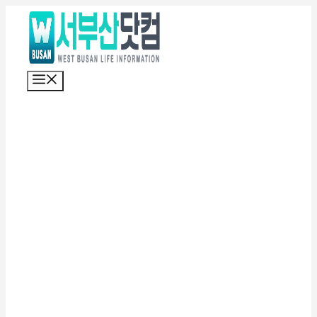
컨
텐
츠
로
메
건
뉴
너
뛰
기