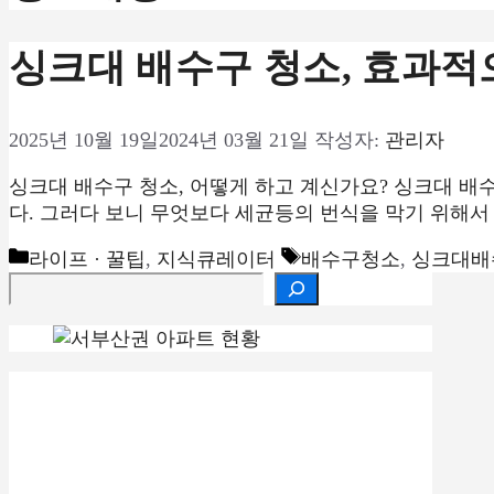
싱크대 배수구 청소, 효과적
2025년 10월 19일
2024년 03월 21일
작성자:
관리자
싱크대 배수구 청소, 어떻게 하고 계신가요? 싱크대 배
다. 그러다 보니 무엇보다 세균등의 번식을 막기 위해서
카
태
라이프 · 꿀팁
,
지식큐레이터
배수구청소
,
싱크대배
검색
테
그
고
리