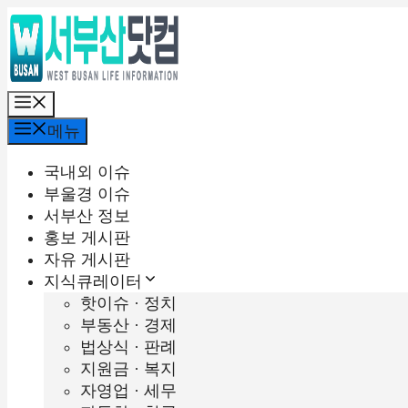
컨
텐
츠
로
메
건
뉴
너
메뉴
뛰
기
국내외 이슈
부울경 이슈
서부산 정보
홍보 게시판
자유 게시판
지식큐레이터
핫이슈 · 정치
부동산 · 경제
법상식 · 판례
지원금 · 복지
자영업 · 세무