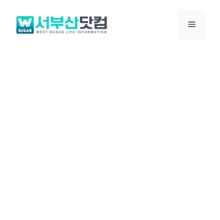
컨
텐
메
츠
로
뉴
건
너
뛰
기