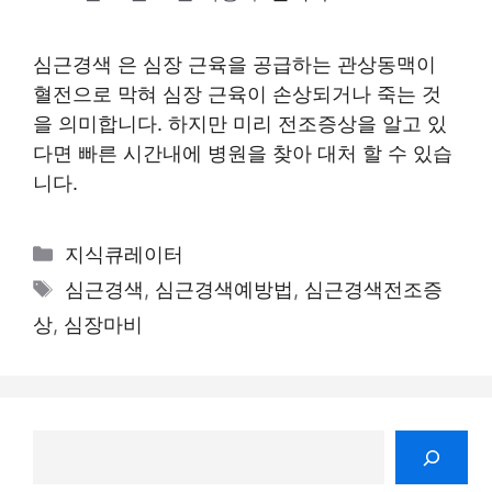
심근경색 은 심장 근육을 공급하는 관상동맥이
혈전으로 막혀 심장 근육이 손상되거나 죽는 것
을 의미합니다. 하지만 미리 전조증상을 알고 있
다면 빠른 시간내에 병원을 찾아 대처 할 수 있습
니다.
카
지식큐레이터
테
태
심근경색
,
심근경색예방법
,
심근경색전조증
고
그
상
,
심장마비
리
검
색