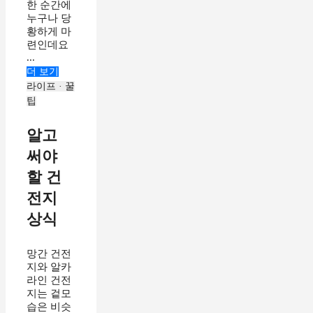
한 순간에
누구나 당
황하게 마
련인데요
...
더 보기
라이프 · 꿀
팁
알고
써야
할 건
전지
상식
망간 건전
지와 알카
라인 건전
지는 겉모
습은 비슷