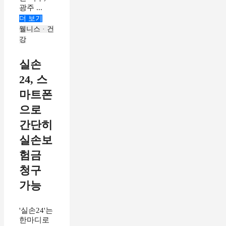
광주 ...
더 보기
웰니스 · 건
강
실손
24, 스
마트폰
으로
간단히
실손보
험금
청구
가능
'실손24'는
한마디로