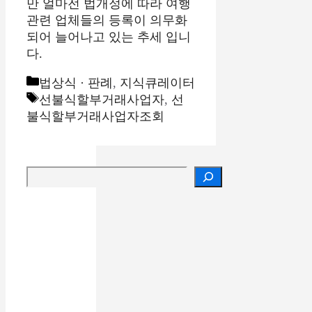
만 얼마전 법개정에 따라 여행
관련 업체들의 등록이 의무화
되어 늘어나고 있는 추세 입니
다.
카
법상식 · 판례
,
지식큐레이터
테
태
선불식할부거래사업자
,
선
고
그
불식할부거래사업자조회
리
검색