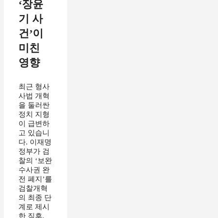
‘장윤
기 사
건’이
미친
영향
최근 형사
사법 개혁
을 둘러싼
정치 지형
이 급변하
고 있습니
다. 이재명
정부가 검
찰의 ‘보완
수사권 완
전 폐지’를
검찰개혁
의 최종 단
계로 제시
한 직후,