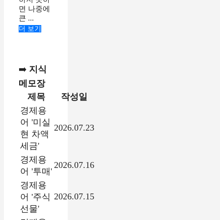
면 나중에
큰 ...
더 보기
➡️
지식
메모장
제목
작성일
경제용
어 '미실
2026.07.23
현 차액
세금'
경제용
2026.07.16
어 '투매'
경제용
2026.07.15
어 '주식
선물'