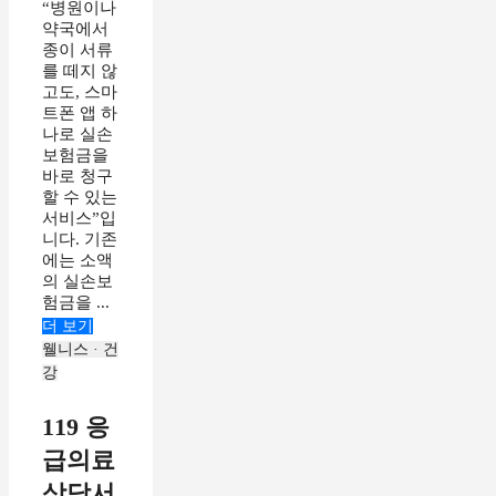
“병원이나
약국에서
종이 서류
를 떼지 않
고도, 스마
트폰 앱 하
나로 실손
보험금을
바로 청구
할 수 있는
서비스”입
니다. 기존
에는 소액
의 실손보
험금을 ...
더 보기
웰니스 · 건
강
119 응
급의료
상담서