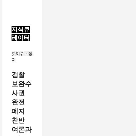
지식큐
레이터
핫이슈 · 정
치
검찰
보완수
사권
완전
폐지
찬반
여론과