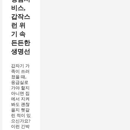
비스,
갑작스
런 위
기 속
든든한
생명선
갑자기 가
족이 쓰러
졌을 때,
응급실로
가야 할지
아니면 집
에서 지켜
봐도 괜찮
을지 헷갈
린 적이 있
으신가요?
이런 긴박