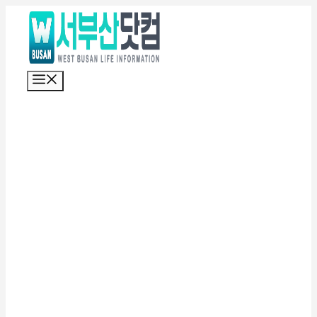
컨
텐
츠
로
메
건
뉴
너
뛰
기