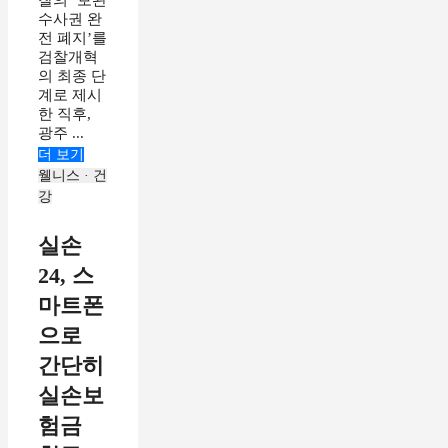
찰의 ‘보완
수사권 완
전 폐지’를
검찰개혁
의 최종 단
계로 제시
한 직후,
광주 ...
더 보기
웰니스 · 건
강
실손
24, 스
마트폰
으로
간단히
실손보
험금