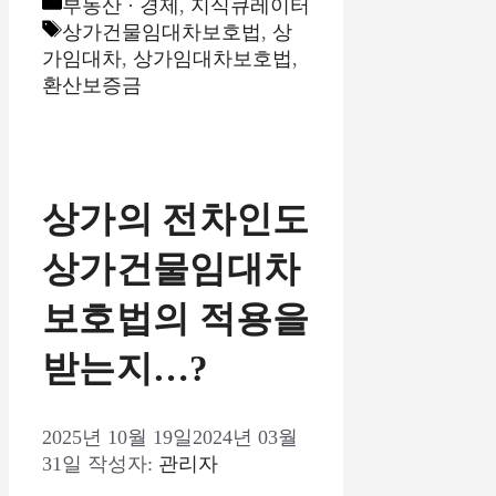
카
부동산 · 경제
,
지식큐레이터
테
태
상가건물임대차보호법
,
상
고
그
가임대차
,
상가임대차보호법
,
리
환산보증금
상가의 전차인도
상가건물임대차
보호법의 적용을
받는지…?
2025년 10월 19일
2024년 03월
31일
작성자:
관리자