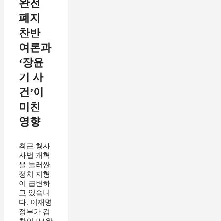
완전
폐지
찬반
여론과
‘장윤
기 사
건’이
미친
영향
최근 형사
사법 개혁
을 둘러싼
정치 지형
이 급변하
고 있습니
다. 이재명
정부가 검