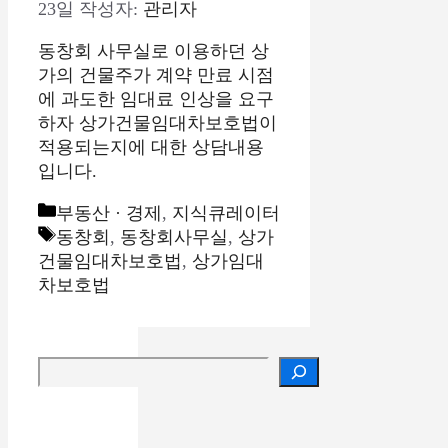
23일
작성자:
관리자
동창회 사무실로 이용하던 상
가의 건물주가 계약 만료 시점
에 과도한 임대료 인상을 요구
하자 상가건물임대차보호법이
적용되는지에 대한 상담내용
입니다.
카
부동산 · 경제
,
지식큐레이터
테
태
동창회
,
동창회사무실
,
상가
고
그
건물임대차보호법
,
상가임대
리
차보호법
검색