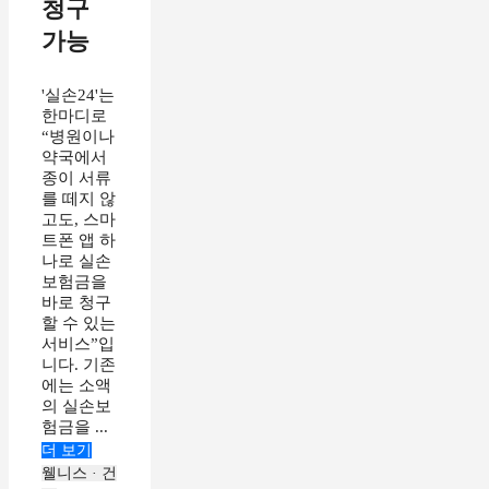
청구
가능
'실손24'는
한마디로
“병원이나
약국에서
종이 서류
를 떼지 않
고도, 스마
트폰 앱 하
나로 실손
보험금을
바로 청구
할 수 있는
서비스”입
니다. 기존
에는 소액
의 실손보
험금을 ...
더 보기
웰니스 · 건