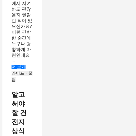
에서 지켜
봐도 괜찮
을지 헷갈
린 적이 있
으신가요?
이런 긴박
한 순간에
누구나 당
황하게 마
련인데요
...
더 보기
라이프 · 꿀
팁
알고
써야
할 건
전지
상식