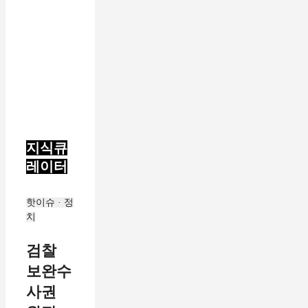
지식큐
레이터
핫이슈 · 정
치
검찰
보완수
사권