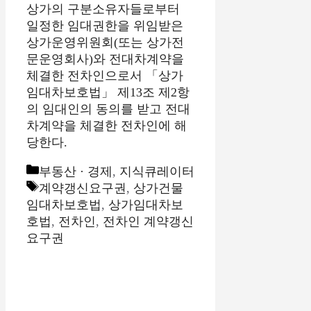
상가의 구분소유자들로부터
일정한 임대권한을 위임받은
상가운영위원회(또는 상가전
문운영회사)와 전대차계약을
체결한 전차인으로서 「상가
임대차보호법」 제13조 제2항
의 임대인의 동의를 받고 전대
차계약을 체결한 전차인에 해
당한다.
카
부동산 · 경제
,
지식큐레이터
테
태
계약갱신요구권
,
상가건물
고
그
임대차보호법
,
상가임대차보
리
호법
,
전차인
,
전차인 계약갱신
요구권