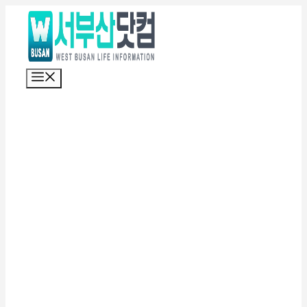
컨
텐
츠
로
메
건
뉴
너
뛰
기