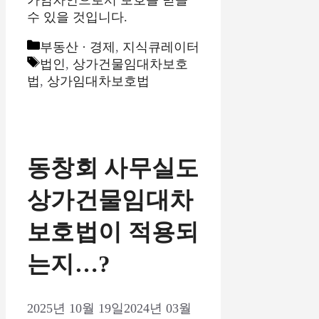
가임차인으로서 보호를 받을
수 있을 것입니다.
카
부동산 · 경제
,
지식큐레이터
테
태
법인
,
상가건물임대차보호
고
그
법
,
상가임대차보호법
리
동창회 사무실도
상가건물임대차
보호법이 적용되
는지…?
2025년 10월 19일
2024년 03월