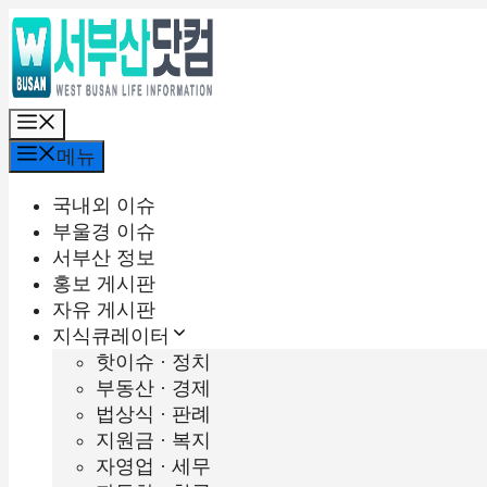
컨
텐
츠
로
메
건
뉴
너
메뉴
뛰
기
국내외 이슈
부울경 이슈
서부산 정보
홍보 게시판
자유 게시판
지식큐레이터
핫이슈 · 정치
부동산 · 경제
법상식 · 판례
지원금 · 복지
자영업 · 세무