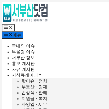
컨
텐
츠
로
메
건
뉴
너
메뉴
뛰
기
국내외 이슈
부울경 이슈
서부산 정보
홍보 게시판
자유 게시판
지식큐레이터
핫이슈 · 정치
부동산 · 경제
법상식 · 판례
지원금 · 복지
자영업 · 세무