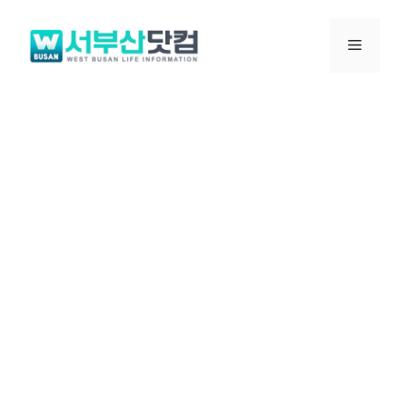
컨
텐
메
츠
로
뉴
건
너
뛰
기