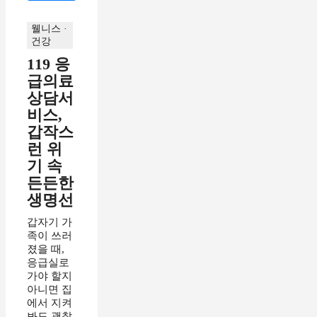
웰니스 ·
건강
119 응
급의료
상담서
비스,
갑작스
런 위
기 속
든든한
생명선
갑자기 가
족이 쓰러
졌을 때,
응급실로
가야 할지
아니면 집
에서 지켜
봐도 괜찮