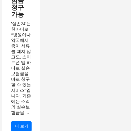
험금
청구
가능
'실손24'는
한마디로
“병원이나
약국에서
종이 서류
를 떼지 않
고도, 스마
트폰 앱 하
나로 실손
보험금을
바로 청구
할 수 있는
서비스”입
니다. 기존
에는 소액
의 실손보
험금을 ...
더 보기