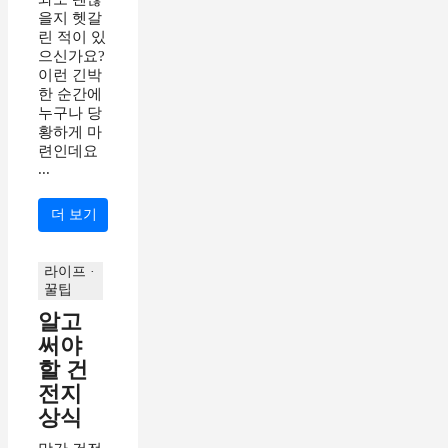
을지 헷갈
린 적이 있
으신가요?
이런 긴박
한 순간에
누구나 당
황하게 마
련인데요
...
더 보기
라이프 ·
꿀팁
알고
써야
할 건
전지
상식