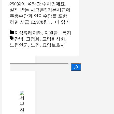
290원이 올라간 수치인데요.
실제 받는 시급은? 기본시급에
주휴수당과 연차수당을 포함
하면 시급 12,978원 …
더 읽기
카
지식큐레이터
,
지원금 · 복지
테
태
간병
,
고령화
,
고령화사회
,
고
그
노령인군
,
노인
,
요양보호사
리
검색