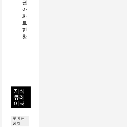
지식
큐레
이터
핫이슈 ·
정치