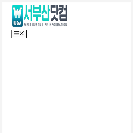
컨
텐
츠
로
메
건
뉴
너
뛰
기