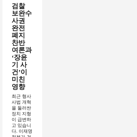
검찰
보완수
사권
완전
폐지
찬반
여론과
‘장윤
기 사
건’이
미친
영향
최근 형사
사법 개혁
을 둘러싼
정치 지형
이 급변하
고 있습니
다. 이재명
정부가 검