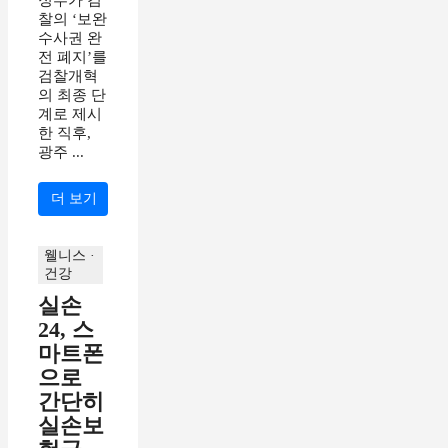
찰의 ‘보완
수사권 완
전 폐지’를
검찰개혁
의 최종 단
계로 제시
한 직후,
광주 ...
더 보기
웰니스 ·
건강
실손
24, 스
마트폰
으로
간단히
실손보