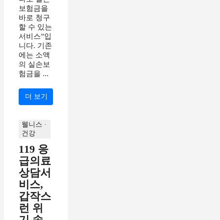
보험금을
바로 청구
할 수 있는
서비스”입
니다. 기존
에는 소액
의 실손보
험금을 ...
더 보기
웰니스 ·
건강
119 응
급의료
상담서
비스,
갑작스
런 위
기 속