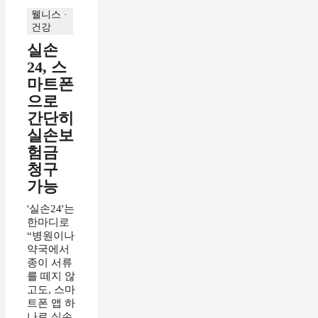
웰니스 ·
건강
실손
24, 스
마트폰
으로
간단히
실손보
험금
청구
가능
'실손24'는
한마디로
“병원이나
약국에서
종이 서류
를 떼지 않
고도, 스마
트폰 앱 하
나로 실손