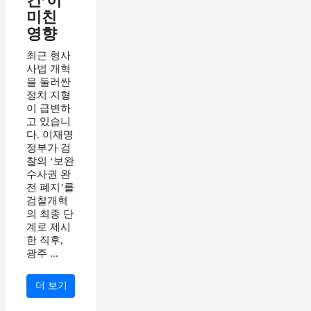
건’이
미친
영향
최근 형사
사법 개혁
을 둘러싼
정치 지형
이 급변하
고 있습니
다. 이재명
정부가 검
찰의 ‘보완
수사권 완
전 폐지’를
검찰개혁
의 최종 단
계로 제시
한 직후,
광주 ...
더 보기