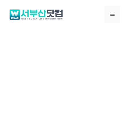
컨
텐
메
츠
로
뉴
건
너
뛰
기