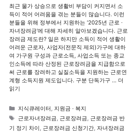
최근 물가 상승으로 생활비 부담이 커지면서 소
득이 적어 어려움을 겪는 분들이 많습니다. 이런
분들을 위해 정부에서 지원하는 ‘2025년 근로 ∙
자녀장려금’에 대해 자세히 알아보겠습니다. 근로
장려금 제도란? 일은 하지만 소득이 적어 생활이
어려운 근로자, 사업자(전문직 제외)가구에 대하
여 가구원 구성과 근로소득, 사업소득 또는 종교
인소득에 따라 산정된 근로장려금을 지급함으로
써 근로를 장려하고 실질소득을 지원하는 근로연
계형 소득지원 제도입니다. 구분 단독가구 …
더
읽기
카
지식큐레이터
,
지원금 · 복지
테
태
근로자녀장려금
,
근로장려금
,
근로장려금 반
고
그
기 정기 차이
,
근로장려금 신청기간
,
자녀장려금
리