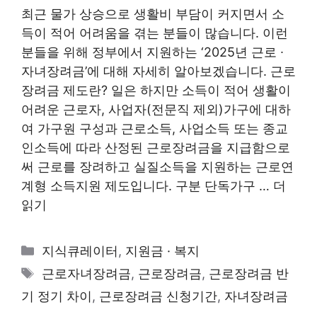
최근 물가 상승으로 생활비 부담이 커지면서 소
득이 적어 어려움을 겪는 분들이 많습니다. 이런
분들을 위해 정부에서 지원하는 ‘2025년 근로 ∙
자녀장려금’에 대해 자세히 알아보겠습니다. 근로
장려금 제도란? 일은 하지만 소득이 적어 생활이
어려운 근로자, 사업자(전문직 제외)가구에 대하
여 가구원 구성과 근로소득, 사업소득 또는 종교
인소득에 따라 산정된 근로장려금을 지급함으로
써 근로를 장려하고 실질소득을 지원하는 근로연
계형 소득지원 제도입니다. 구분 단독가구 …
더
읽기
카
지식큐레이터
,
지원금 · 복지
테
태
근로자녀장려금
,
근로장려금
,
근로장려금 반
고
그
기 정기 차이
,
근로장려금 신청기간
,
자녀장려금
리