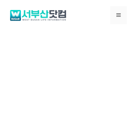
컨
텐
메
츠
로
뉴
건
너
뛰
기