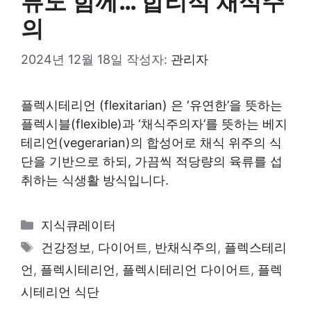
류도 함께… 합리적 채식주
의
2024년 12월 18일
작성자:
관리자
플렉시테리언 (flexitarian) 은 ‘유연한’을 뜻하는
플렉시블(flexible)과 ‘채식주의자’를 뜻하는 베지
테리언(vegerarian)의 합성어로 채식 위주의 식
단을 기반으로 하되, 가끔씩 적당량의 육류를 섭
취하는 식생활 방식입니다.
카
지식큐레이터
테
태
건강정보
,
다이어트
,
반채식주의
,
플렉스테리
고
그
언
,
플렉시테리언
,
플렉시테리언 다이어트
,
플렉
리
시테리언 식단