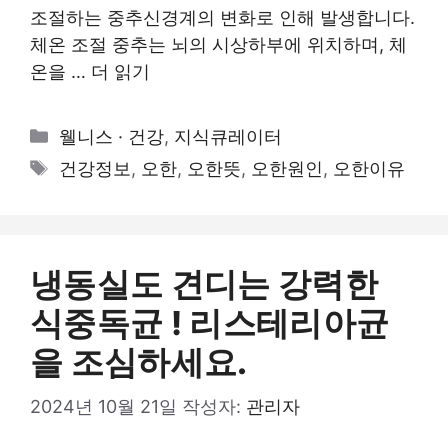
조절하는 중추신경계의 변화로 인해 발생합니다.
체온 조절 중추는 뇌의 시상하부에 위치하며, 체
온을 …
더 읽기
카
웰니스 · 건강
,
지식큐레이터
테
태
건강정보
,
오한
,
오한뜻
,
오한원인
,
오한이유
고
그
리
냉동실도 견디는 강력한
식중독균 ! 리스테리아균
을 조심하세요.
2024년 10월 21일
작성자:
관리자