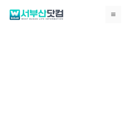
컨
텐
메
츠
로
뉴
건
너
뛰
기