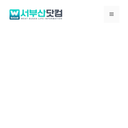
컨
텐
메
츠
로
뉴
건
너
뛰
기