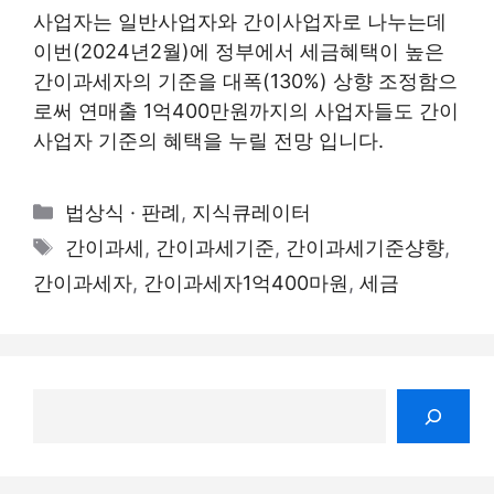
사업자는 일반사업자와 간이사업자로 나누는데
이번(2024년2월)에 정부에서 세금혜택이 높은
간이과세자의 기준을 대폭(130%) 상향 조정함으
로써 연매출 1억400만원까지의 사업자들도 간이
사업자 기준의 혜택을 누릴 전망 입니다.
카
법상식 · 판례
,
지식큐레이터
테
태
간이과세
,
간이과세기준
,
간이과세기준샹향
,
고
그
간이과세자
,
간이과세자1억400마원
,
세금
리
검
색