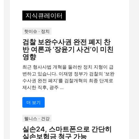
지식큐레이터
핫이슈 · 정치
검찰 보완수사권 완전 폐지 찬
반 여론과 ‘장윤기 사건’이 미친
영향
최근 형사사법 개혁을 둘러싼 정치 지형이 급
변하고 있습니다. 이재명 정부가 검찰의 ‘보완
수사권 완전 폐지’를 검찰개혁의 최종 단계로
제시한 직후, 광주 ...
더 보기
웰니스 · 건강
실손24, 스마트폰으로 간단히
실손보험금 청구 가능