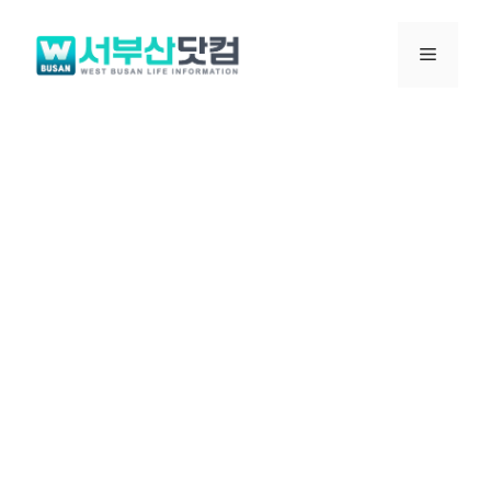
컨
텐
메
츠
로
뉴
건
너
뛰
기