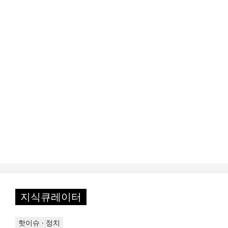
지식큐레이터
핫이슈 · 정치