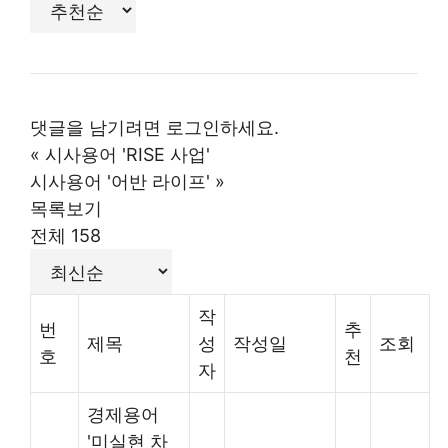
댓글을 남기려면
로그인
하세요.
«
시사용어 'RISE 사업'
시사용어 '어반 라이프'
»
목록보기
전체 158
작
번
추
제목
성
작성일
조회
호
천
자
경제용어
'미실현 차