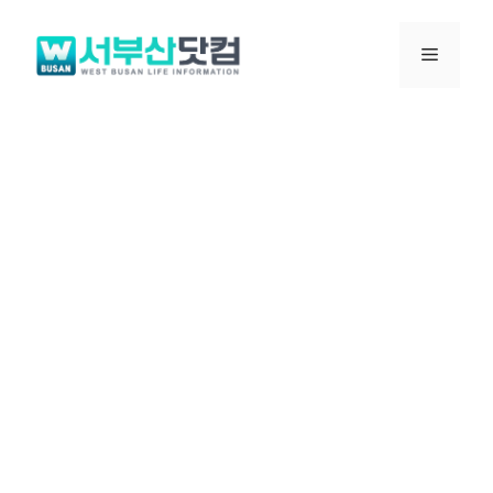
컨
텐
메
츠
로
뉴
건
너
뛰
기