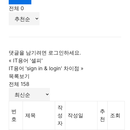
전체
0
댓글을 남기려면
로그인
하세요.
«
IT용어 '셀피'
IT용어 'sign in & login' 차이점
»
목록보기
전체 158
작
번
추
제목
성
작성일
조회
호
천
자