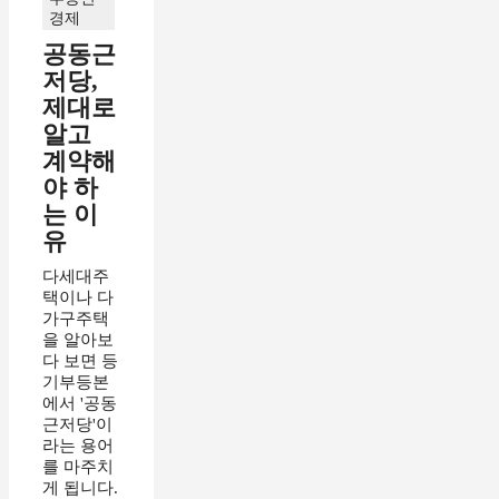
경제
공동근
저당,
제대로
알고
계약해
야 하
는 이
유
다세대주
택이나 다
가구주택
을 알아보
다 보면 등
기부등본
에서 '공동
근저당'이
라는 용어
를 마주치
게 됩니다.