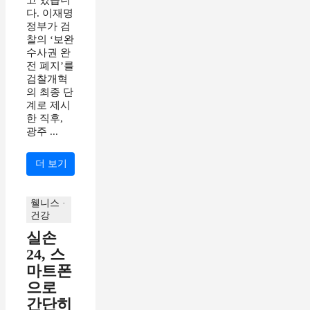
고 있습니
다. 이재명
정부가 검
찰의 ‘보완
수사권 완
전 폐지’를
검찰개혁
의 최종 단
계로 제시
한 직후,
광주 ...
더 보기
웰니스 ·
건강
실손
24, 스
마트폰
으로
간단히