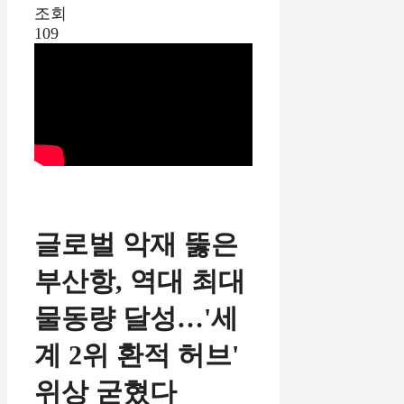
조회
109
글로벌 악재 뚫은
부산항, 역대 최대
물동량 달성…'세
계 2위 환적 허브'
위상 굳혔다