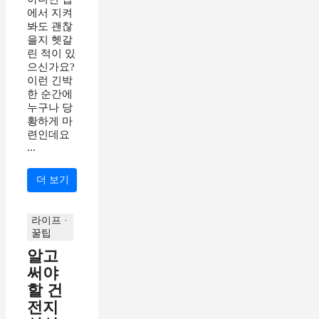
에서 지켜
봐도 괜찮
을지 헷갈
린 적이 있
으신가요?
이런 긴박
한 순간에
누구나 당
황하게 마
련인데요
...
더 보기
라이프 ·
꿀팁
알고
써야
할 건
전지