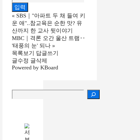
«
SBS｜"아파트 두 채 들여 키
운 애"..참교육은 순한 맛? 유
산까지 한 교사 뒷이야기
MBC｜격론 오간 울산 트램‥
'태풍의 눈' 되나
»
목록보기
답글쓰기
글수정
글삭제
Powered by KBoard
검색