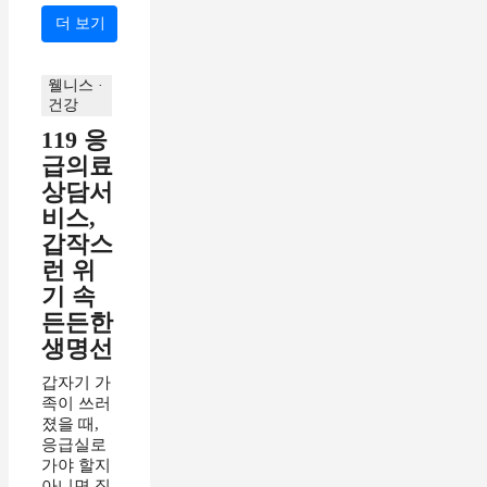
더 보기
웰니스 ·
건강
119 응
급의료
상담서
비스,
갑작스
런 위
기 속
든든한
생명선
갑자기 가
족이 쓰러
졌을 때,
응급실로
가야 할지
아니면 집