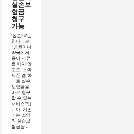
실손보
험금
청구
가능
'실손24'는
한마디로
“병원이나
약국에서
종이 서류
를 떼지 않
고도, 스마
트폰 앱 하
나로 실손
보험금을
바로 청구
할 수 있는
서비스”입
니다. 기존
에는 소액
의 실손보
험금을 ...