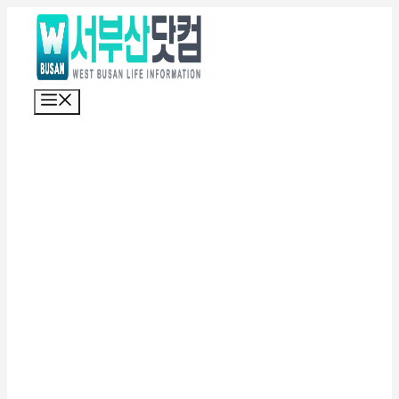
컨
텐
츠
로
메
건
뉴
너
뛰
기