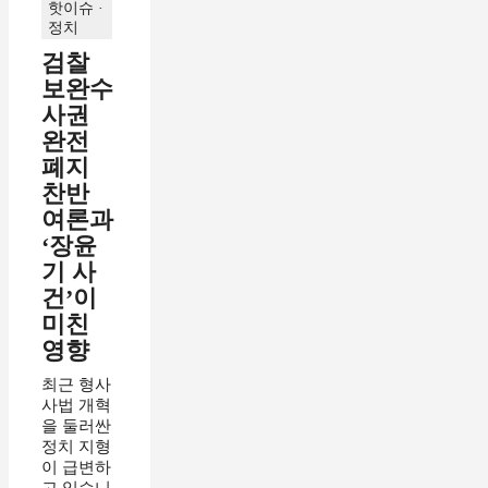
핫이슈 ·
정치
검찰
보완수
사권
완전
폐지
찬반
여론과
‘장윤
기 사
건’이
미친
영향
최근 형사
사법 개혁
을 둘러싼
정치 지형
이 급변하