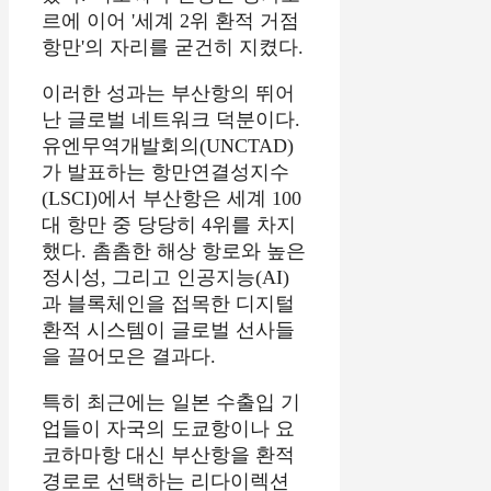
르에 이어 '세계 2위 환적 거점
항만'의 자리를 굳건히 지켰다.
이러한 성과는 부산항의 뛰어
난 글로벌 네트워크 덕분이다.
유엔무역개발회의(UNCTAD)
가 발표하는 항만연결성지수
(LSCI)에서 부산항은 세계 100
대 항만 중 당당히 4위를 차지
했다.
촘촘한 해상 항로와 높은
정시성,
그리고 인공지능(AI)
과 블록체인을 접목한 디지털
환적 시스템이 글로벌 선사들
을 끌어모은 결과다.
특히 최근에는 일본 수출입 기
업들이 자국의 도쿄항이나 요
코하마항 대신 부산항을 환적
경로로 선택하는 리다이렉션