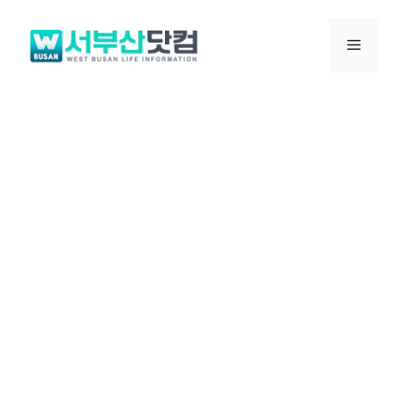
컨
텐
메
츠
로
뉴
건
너
뛰
기